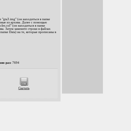
"gta3.img" (он находиться в папке
ичные из архива. Далее c помощью
cles.col" (он находиться в папке
ива. Затем замените строки в файлах
 в папке Data) на те, которые прописаны в
ано раз:
7694
Скачать