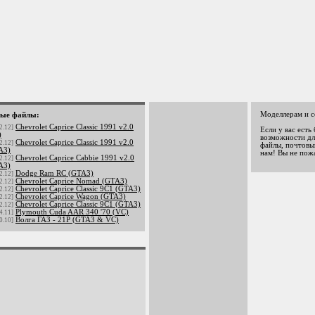
Моделлерам и с
ые файлы:
Chevrolet Caprice Classic 1991 v2.0
2.12]
Если у вас есть
)
возможности дл
Chevrolet Caprice Classic 1991 v2.0
2.12]
файлы, почтовый
A3)
нам! Вы не пож
Chevrolet Caprice Cabbie 1991 v2.0
2.12]
A3)
Dodge Ram RC (GTA3)
2.12]
Chevrolet Caprice Nomad (GTA3)
2.12]
Chevrolet Caprice Classic 9C1 (GTA3)
2.12]
Chevrolet Caprice Wagon (GTA3)
2.12]
Chevrolet Caprice Classic 9C1 (GTA3)
2.12]
Plymouth Cuda AAR 340 '70 (VC)
4.11]
Волга ГАЗ - 21Р (GTA3 & VC)
0.10]