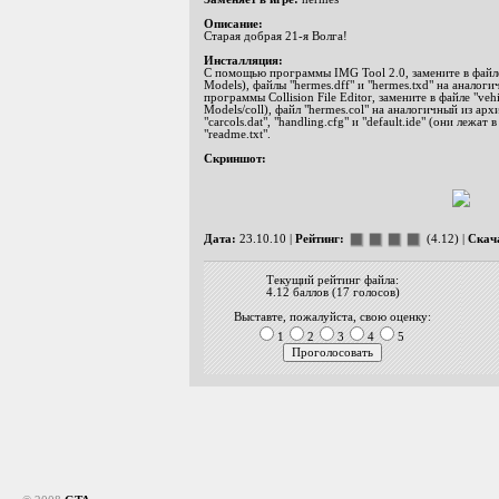
Описание:
Старая добрая 21-я Волга!
Инсталляция:
С помощью программы IMG Tool 2.0, замените в файле 
Models), файлы "hermes.dff" и "hermes.txd" на аналог
программы Collision File Editor, замените в файле "vehi
Models/coll), файл "hermes.col" на аналогичный из арх
"carcols.dat", "handling.cfg" и "default.ide" (они лежат
"readme.txt".
Скриншот:
Дата:
23.10.10 |
Рейтинг:
(4.12) |
Скач
Текущий рейтинг файла:
4.12 баллов (17 голосов)
Выставте, пожалуйста, свою оценку:
1
2
3
4
5