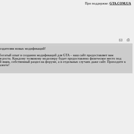
При поддержке:
GTA.COM.UA
оздателям новых модификаций!
 богатый опыт в создании модификаций для GTA – наш сайт предоставляет вам
я роста. Каждому толковому моделлеру будет предоставлено физическое место под
 ящик, собственный раздел на форуме, а в отдельных случаях даже сайт. Приходите к
алеете!