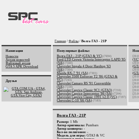
Главная
/
Файлы
/
Волга ГАЗ - 21Р
Навигация
Популярные файлы:
Нов
Волга ГАЗ - 21Р (GTA3 & VC)
Новости
(7694)
[20.0
Ford LTD Crown Victoria Interceptor LAPD '85
(VC
Архив новостей
(SA)
Файловый архив
(7560)
[20.0
Chevrolet Impala 4 Door Hardtop '63
(GT
GTA 5 APK Download
(SA)
(7304)
[20.0
Mazda RX-7 '91 (SA)
(GT
(7301)
Chevrolet 3500 Enforcer T2 '86 (GTA3 &
[20.0
VC)
(7243)
[20.0
Друзья
Chevrolet Camaro RS '91 Convertible
[20.0
(SA)
(7220)
[20.0
Chevrolet Caprice Classic 9C1 (GTA3)
(7210)
[20.0
Chevrolet Caprice Interceptor '86 (SA)
(7204)
[25.0
Chevrolet Caprice Classic 1991 v2.0 (VC)
(7197)
[23.1
Chevrolet C-10 '66 (SA)
(7183)
Волга ГАЗ - 21Р
Размер:
1 Mb
Автор оригинала:
Pumbars
Автор конверта:
-
Кол-во полигонов:
-
Модель для игры:
GTA3 & VC
Заменяет в игре:
hermes